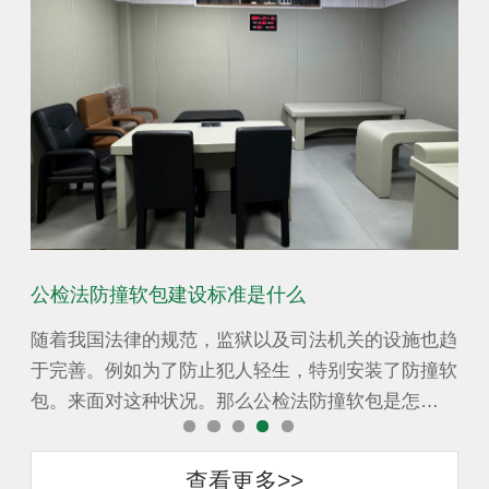
公检法防撞软包建设标准是什么
防
对留
随着我国法律的规范，监狱以及司法机关的设施也趋
公
要求
于完善。例如为了防止犯人轻生，特别安装了防撞软
聚
…
包。来面对这种状况。那么公检法防撞软包是怎…
棉
查看更多>>