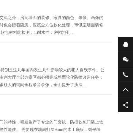
交流之外，房间墙面的装修、家具的颜色、录像、画像的
时也会留着隐患，应该全方位软化处理，审讯室墙面装修
软包材料能检测：1.耐水性：密闭泡孔…
在
微
,特别是这几年国内发生几件影响较大的犯人自残事件。公
181
审判大厅全部办案区都必须完成墙面软化防撞改造任务；
嫌疑人的询问全程录音录像，全面提升了执法…
TO
门的特性，研发生产了专业的门套线，防撞软包门装上软
撞性能佳。 需要现在墙面打层9mm的木工底板，铺平墙