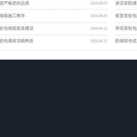
需严格把控品质
谈话室防撞
2026-08-05
墙面施工教学
留置室软包
2026-08-05
软包墙面改造建议
审讯室软包
2026-06-22
软包基材功能构造
防撞软包优
2026-06-22
服务案例
人才招聘
联系我们
谈话室、留置室…
人才理念
在线留言
公检法场所翻新…
职位发布