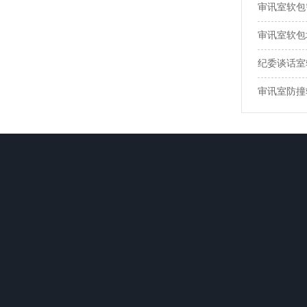
审讯室软包
审讯室软包
纪委谈话室
审讯室防撞
关于我们
产品中心
资讯动态
公司简介
防撞软包系列
公司动态
企业文化
硅胶卫浴系列
行业资讯