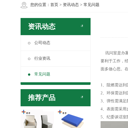
您的位置：
首页
>
资讯动态
>
常见问题
资讯动态
公司动态
讯问室是办案
行业资讯
要利于工作，
面多做心思。
常见问题
1、阻燃需达到
2、环保需达到
推荐产品
3、弹性需满足
4、表面需采
5、纪委谈话